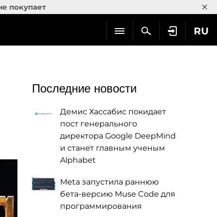
×
не покупает
RU
Последние новости
Демис Хассабис покидает
пост генерального
директора Google DeepMind
и станет главным ученым
Alphabet
Meta запустила раннюю
бета-версию Muse Code для
программирования