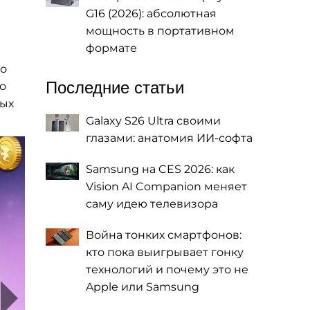
G16 (2026): абсолютная
мощность в портативном
формате
во
Последние статьи
о
мых
Galaxy S26 Ultra своими
глазами: анатомия ИИ-софта
Samsung на CES 2026: как
Vision AI Companion меняет
саму идею телевизора
Война тонких смартфонов:
кто пока выигрывает гонку
технологий и почему это не
Apple или Samsung