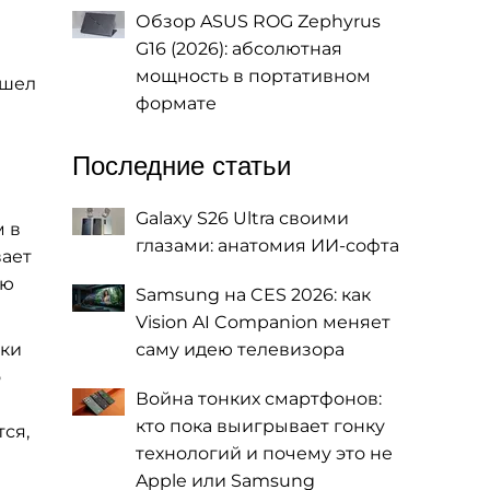
Обзор ASUS ROG Zephyrus
G16 (2026): абсолютная
мощность в портативном
ошел
формате
Последние статьи
Galaxy S26 Ultra своими
м в
глазами: анатомия ИИ-софта
вает
ую
Samsung на CES 2026: как
Vision AI Companion меняет
дки
саму идею телевизора
о
Война тонких смартфонов:
кто пока выигрывает гонку
ся,
технологий и почему это не
Apple или Samsung