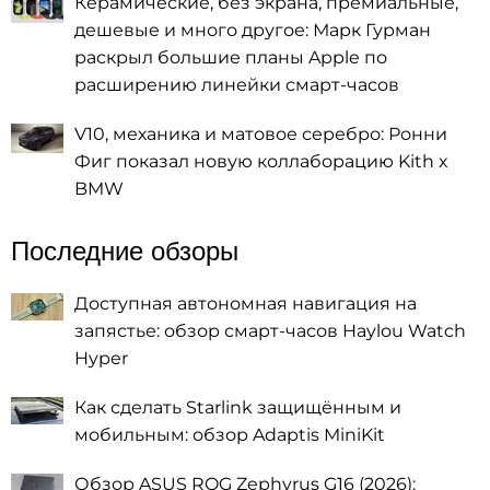
Керамические, без экрана, премиальные,
дешевые и много другое: Марк Гурман
раскрыл большие планы Apple по
расширению линейки смарт-часов
V10, механика и матовое серебро: Ронни
Фиг показал новую коллаборацию Kith x
BMW
Последние обзоры
Доступная автономная навигация на
запястье: обзор смарт-часов Haylou Watch
Hyper
Как сделать Starlink защищённым и
мобильным: обзор Adaptis MiniKit
Обзор ASUS ROG Zephyrus G16 (2026):