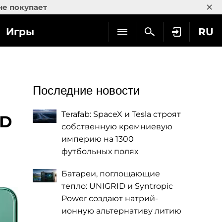
×
не покупает
Игры
RU
Последние новости
Terafab: SpaceX и Tesla строят
MD
собственную кремниевую
империю на 1300
футбольных полях
Батареи, поглощающие
тепло: UNIGRID и Syntropic
Power создают натрий-
ионную альтернативу литию