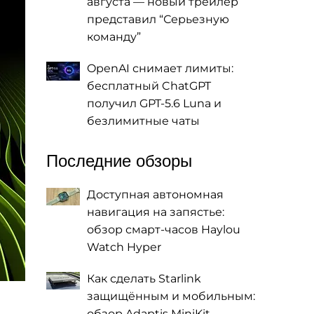
августа — новый трейлер
представил “Серьезную
команду”
OpenAI снимает лимиты:
бесплатный ChatGPT
получил GPT-5.6 Luna и
безлимитные чаты
Последние обзоры
Доступная автономная
навигация на запястье:
обзор смарт-часов Haylou
Watch Hyper
Как сделать Starlink
защищённым и мобильным:
обзор Adaptis MiniKit