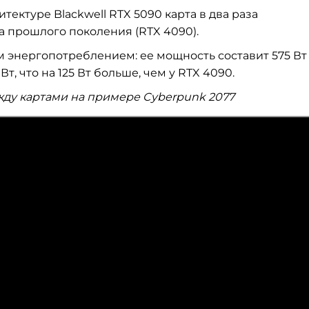
тектуре Blackwell RTX 5090 карта в два раза
а прошлого поколения (RTX 4090).
 энергопотреблением: ее мощность составит 575 Вт
, что на 125 Вт больше, чем у RTX 4090.
ду картами на примере Cyberpunk 2077