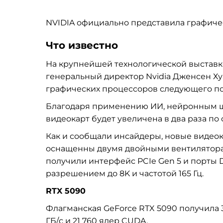
NVIDIA официально представила графиче
Что известно
На крупнейшей технологической выставке 
генеральный директор Nvidia Дженсен Ху
графических процессоров следующего по
Благодаря применению ИИ, нейронным ш
видеокарт будет увеличена в два раза по
Как и сообщали инсайдеры, новые видео
оснащенны двумя двойными вентиляторам
получили интерфейс PCIe Gen 5 и порты D
разрешением до 8K и частотой 165 Гц.
RTX 5090
Флагманская GeForce RTX 5090 получила 
ГБ/с и 21 760 ядер CUDA.