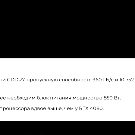
ти GDDR7, пропускную способность 960 ГБ/с и 10 752
нее необходим блок питания мощностью 850 Вт.
процессора вдвое выше, чем у RTX 4080.