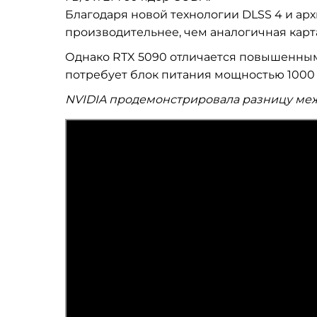
Благодаря новой технологии DLSS 4 и архи
производительнее, чем аналогичная карт
Однако RTX 5090 отличается повышенным
потребует блок питания мощностью 1000 Вт
NVIDIA продемонстрировала разницу меж