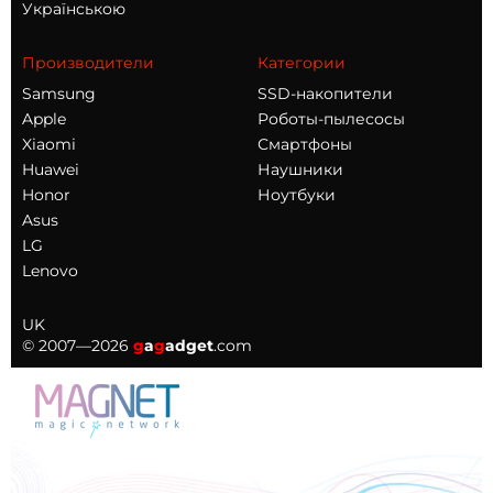
Українською
Производители
Категории
Samsung
SSD-накопители
Apple
Роботы-пылесосы
Xiaomi
Смартфоны
Huawei
Наушники
Honor
Ноутбуки
Asus
LG
Lenovo
UK
© 2007—2026
g
a
g
adget
.com