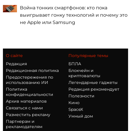
Война тонких смартфонов: кто пока
выигрывает гонку технологий и почему это
не Apple или Samsung
О сайте
Популярные темы
Редакция
БПЛА
Редакционная политика
Блокчейн и
криптовалюты
Предостережения по
использованию ИИ
Легендарные гаджеты
Политика
Редакция рекомендует
конфиденциальности
Полезности
Архив материалов
Кино
Связаться с нами
SpaceX
Разместить рекламу
Умный дом
Партнерам и
рекламодателям