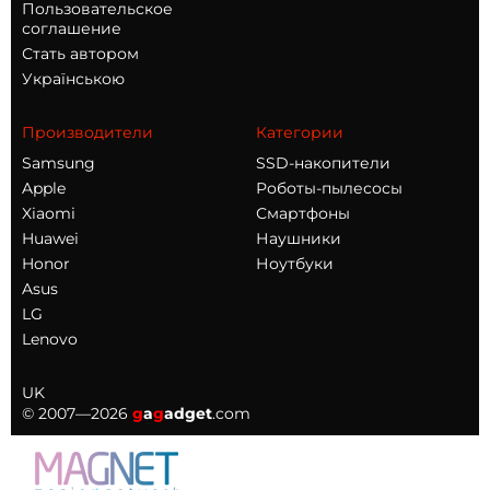
Пользовательское
соглашение
Стать автором
Українською
Производители
Категории
Samsung
SSD-накопители
Apple
Роботы-пылесосы
Xiaomi
Смартфоны
Huawei
Наушники
Honor
Ноутбуки
Asus
LG
Lenovo
UK
© 2007—2026
g
a
g
adget
.com