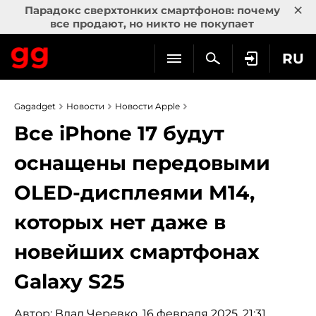
×
Парадокс сверхтонких смартфонов: почему
все продают, но никто не покупает
RU
Gagadget
Новости
Новости Apple
Все iPhone 17 будут
оснащены передовыми
OLED-дисплеями M14,
которых нет даже в
новейших смартфонах
Galaxy S25
Автор:
Влад Черевко
, 16 февраля 2025, 21:31