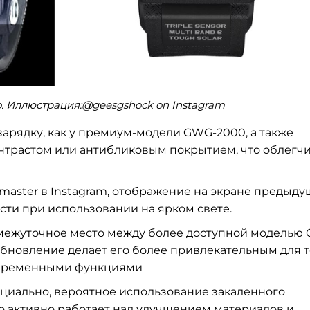
o. Иллюстрация:@geesgshock on Instagram
арядку, как у премиум-модели GWG-2000, а также
трастом или антибликовым покрытием, что облегч
aster в Instagram, отображение на экране предыду
ти при использовании на ярком свете.
межуточное место между более доступной моделью 
новление делает его более привлекательным для т
современными функциями
ициально, вероятное использование закаленного
io активно работает над улучшением материалов и