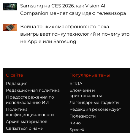
Samsung на CES 2026: как Vision AI
Companion меняет саму идею телевизора
Война тонких смартфонов: кто пока
выигрывает гонку технологий и почему это
не Apple или Samsung
О сайте
Популярные темы
Редакция
БПЛА
Редакционная политика
Блокчейн и
криптовалюты
Предостережения по
использованию ИИ
Легендарные гаджеты
Политика
Редакция рекомендует
конфиденциальности
Полезности
Архив материалов
Кино
Связаться с нами
SpaceX