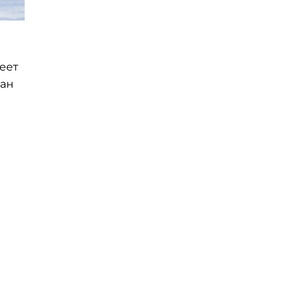
еет
ран