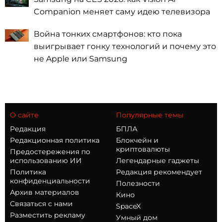
Companion меняет саму идею телевизора
Война тонких смартфонов: кто пока
выигрывает гонку технологий и почему это
не Apple или Samsung
О сайте
Популярные темы
Редакция
БПЛА
Редакционная политика
Блокчейн и
криптовалюты
Предостережения по
использованию ИИ
Легендарные гаджеты
Политика
Редакция рекомендует
конфиденциальности
Полезности
Архив материалов
Кино
Связаться с нами
SpaceX
Разместить рекламу
Умный дом