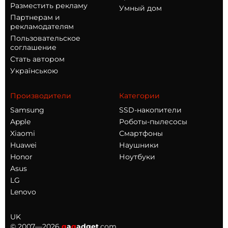
Разместить рекламу
Умный дом
Партнерам и
рекламодателям
Пользовательское
соглашение
Стать автором
Українською
Производители
Категории
Samsung
SSD-накопители
Apple
Роботы-пылесосы
Xiaomi
Смартфоны
Huawei
Наушники
Honor
Ноутбуки
Asus
LG
Lenovo
UK
© 2007—2026
g
a
g
adget
.com