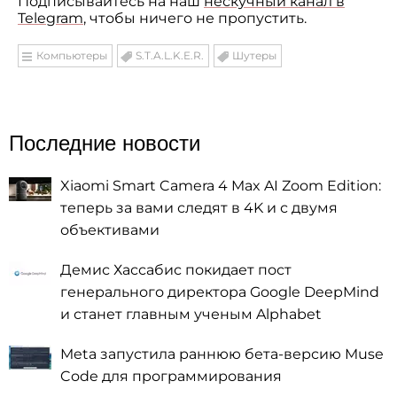
Подписывайтесь на наш
нескучный канал в
Telegram
, чтобы ничего не пропустить.
Компьютеры
S.T.A.L.K.E.R.
Шутеры
Последние новости
Xiaomi Smart Camera 4 Max AI Zoom Edition:
теперь за вами следят в 4K и с двумя
объективами
Демис Хассабис покидает пост
генерального директора Google DeepMind
и станет главным ученым Alphabet
Meta запустила раннюю бета-версию Muse
Code для программирования