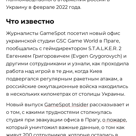
Украину в феврале 2022 года.
Что известно
Журналисты GameSpot посетил новый офис
украинской студии GSC Game World в Праге,
пообщались с геймдиректором S.T.A.L.K.E.R. 2
Евгением Григоровичем (Evgen Grygorovych) и
другими сотрудниками и узнали, как проходила
работа над игрой в те дни, когда Киев
подвергался регулярным ракетным атакам, а
российские оккупационные войска находились
в нескольких километрах от столицы Украины.
Новый выпуск
GameSpot Insider
рассказывает и
о том, с какими трудностями столкнулась
студия при эвакуации офиса в Прагу,
о пожаре
,
который уничтожил важные данные, о том как
живут 200 сотрудников, которые остались в