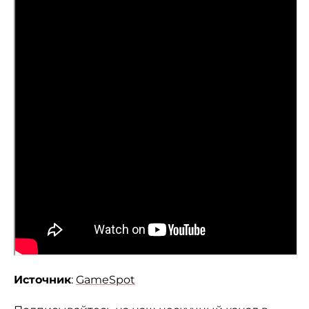
Источник
:
GameSpot