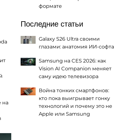
формате
Последние статьи
Galaxy S26 Ultra своими
oda
глазами: анатомия ИИ-софта
дит
Samsung на CES 2026: как
Vision AI Companion меняет
й
саму идею телевизора
Война тонких смартфонов:
кто пока выигрывает гонку
 на
технологий и почему это не
Apple или Samsung
n