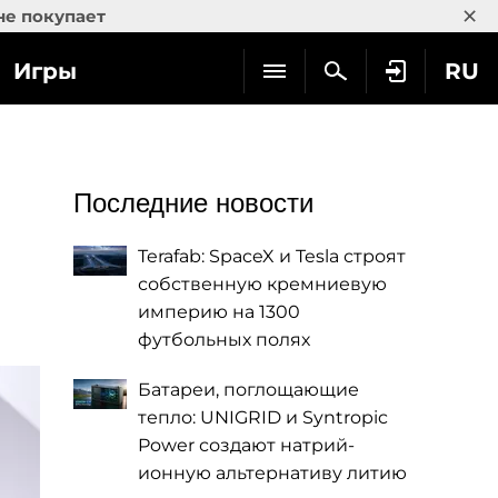
×
не покупает
Игры
RU
Последние новости
Terafab: SpaceX и Tesla строят
собственную кремниевую
империю на 1300
футбольных полях
Батареи, поглощающие
тепло: UNIGRID и Syntropic
Power создают натрий-
ионную альтернативу литию