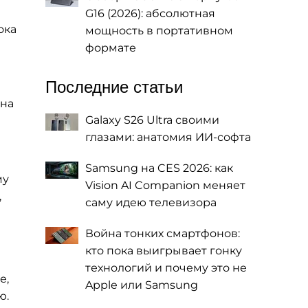
G16 (2026): абсолютная
ока
мощность в портативном
формате
Последние статьи
 на
Galaxy S26 Ultra своими
глазами: анатомия ИИ-софта
Samsung на CES 2026: как
му
Vision AI Companion меняет
,
саму идею телевизора
Война тонких смартфонов:
кто пока выигрывает гонку
технологий и почему это не
е,
Apple или Samsung
ю.