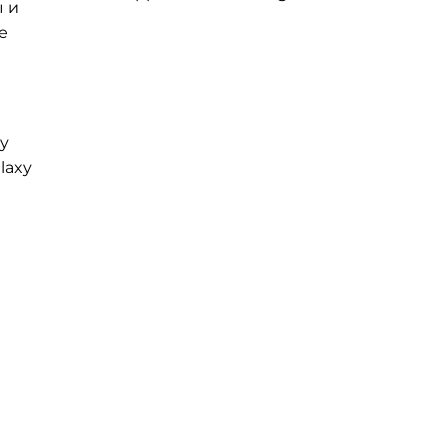
ы и
е
xy
laxy