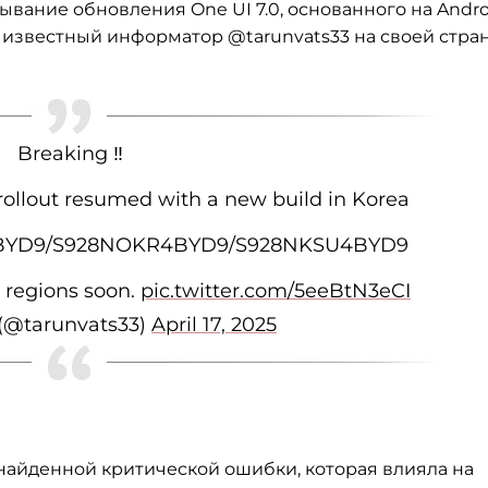
вание обновления One UI 7.0, основанного на Andro
ил известный информатор @tarunvats33 на своей стра
Breaking ‼️
rollout resumed with a new build in Korea
U4BYD9/S928NOKR4BYD9/S928NKSU4BYD9
r regions soon.
pic.twitter.com/5eeBtN3eCI
 (@tarunvats33)
April 17, 2025
найденной критической ошибки, которая влияла на