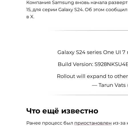
Компания Samsung вновь начала разверты
15, для серии Galaxy S24. Об этом сообщ
в X.
Galaxy S24 series One UI 7 
Build Version: S928NKS
Rollout will expand to othe
— Tarun Vats
Что ещё известно
Ранее процесс был
приостановлен
из-за 