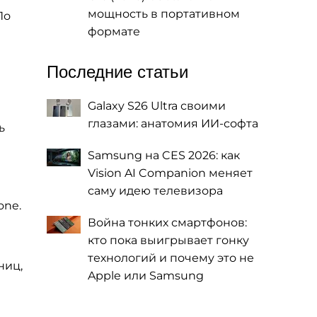
мощность в портативном
По
формате
Последние статьи
Galaxy S26 Ultra своими
глазами: анатомия ИИ-софта
ь
Samsung на CES 2026: как
Vision AI Companion меняет
саму идею телевизора
one.
Война тонких смартфонов:
кто пока выигрывает гонку
технологий и почему это не
ниц,
Apple или Samsung