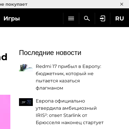
×
не покупает
Игры
RU
Последние новости
ad
Redmi 17 прибыл в Европу:
бюджетник, который не
пытается казаться
флагманом
Европа официально
утвердила амбициозный
IRIS²: ответ Starlink от
Брюсселя наконец стартует