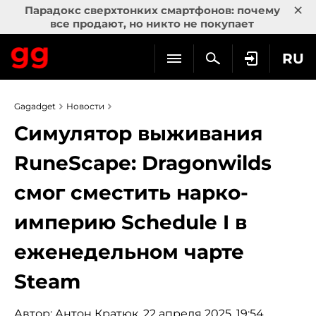
×
Парадокс сверхтонких смартфонов: почему
все продают, но никто не покупает
RU
Gagadget
Новости
Симулятор выживания
RuneScape: Dragonwilds
смог сместить нарко-
империю Schedule I в
еженедельном чарте
Steam
Автор:
Антон Кратюк
, 22 апреля 2025, 19:54