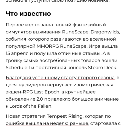
Schedule I уступил свою позицию новинке.
Что известно
Первое место занял новый фэнтезийный
симулятор выживания RuneScape: Dragonwilds,
события которого развиваются во вселенной
популярной MMORPG RuneScape. Игра вышла
15 апреля и получила отличные отзывы. А в
тройку самых востребованных товаров вошли
Schedule I и портативная консоль Steam Deck.
Благодаря успешному старту второго сезона
, в
десятку лидеров вернулась изометрическая
экшен-RPG Last Epoch, а
крупнейшее
обновление 2.0
привлекло большое внимание
к Lords of the Fallen.
Новая стратегия Tempest Rising, которая
по
ошибке вышла на неделю раньше
, стартовала с