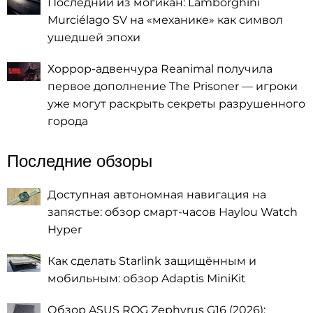
Последний из могикан: Lamborghini
Murciélago SV на «механике» как символ
ушедшей эпохи
Хоррор-адвенчура Reanimal получила
первое дополнение The Prisoner — игроки
уже могут раскрыть секреты разрушенного
города
Последние обзоры
Доступная автономная навигация на
запястье: обзор смарт-часов Haylou Watch
Hyper
Как сделать Starlink защищённым и
мобильным: обзор Adaptis MiniKit
Обзор ASUS ROG Zephyrus G16 (2026):