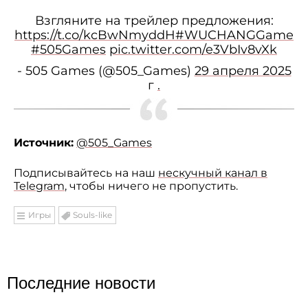
Взгляните на трейлер предложения:
https://t.co/kcBwNmyddH#WUCHANGGame
#505Games
pic.twitter.com/e3VbIv8vXk
- 505 Games (@505_Games)
29 апреля 2025
г
.
Источник:
@505_Games
Подписывайтесь на наш
нескучный канал в
Telegram
, чтобы ничего не пропустить.
Игры
Souls-like
Последние новости