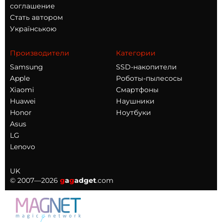
соглашение
Стать автором
Українською
Производители
Категории
Samsung
SSD-накопители
Apple
Роботы-пылесосы
Xiaomi
Смартфоны
Huawei
Наушники
Honor
Ноутбуки
Asus
LG
Lenovo
UK
© 2007—2026
g
a
g
adget
.com