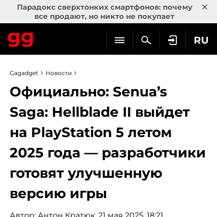
×
Парадокс сверхтонких смартфонов: почему
все продают, но никто не покупает
RU
Gagadget
Новости
Официально: Senua’s
Saga: Hellblade II выйдет
на PlayStation 5 летом
2025 года — разработчики
готовят улучшенную
версию игры
Автор:
Антон Кратюк
, 21 мая 2025, 18:21