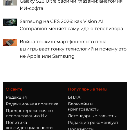
Galaxy S26 Ultra своими глазами: анатомия
ИИ-софта
Samsung на CES 2026: как Vision AI
Companion меняет саму идею телевизора
Война тонких смартфонов: кто пока
выигрывает гонку технологий и почему это
не Apple или Samsung
О сайте
Популярные темы
Редакция
БПЛА
Редакционная политика
Блокчейн и
криптовалюты
Предостережения по
использованию ИИ
Легендарные гаджеты
Политика
Редакция рекомендует
конфиденциальности
Полезности