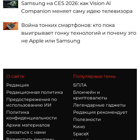
Samsung на CES 2026: как Vision AI
Companion меняет саму идею телевизора
Война тонких смартфонов: кто пока
выигрывает гонку технологий и почему это
не Apple или Samsung
О сайте
Популярные темы
Редакция
БПЛА
Редакционная политика
Блокчейн и
криптовалюты
Предостережения по
использованию ИИ
Легендарные гаджеты
Политика
Редакция рекомендует
конфиденциальности
Полезности
Архив материалов
Кино
Связаться с нами
SpaceX
Разместить рекламу