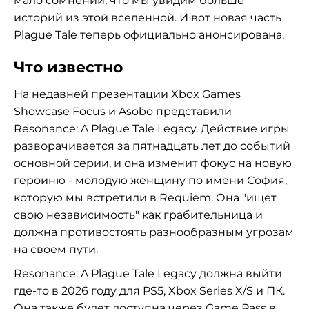
мало сомнений, что мы увидим больше
историй из этой вселенной. И вот новая часть
Plague Tale теперь официально анонсирована.
Что известно
На недавней презентации Xbox Games
Showcase Focus и Asobo представили
Resonance: A Plague Tale Legacy. Действие игры
разворачивается за пятнадцать лет до событий
основной серии, и она изменит фокус на новую
героиню - молодую женщину по имени София,
которую мы встретили в Requiem. Она "ищет
свою независимость" как грабительница и
должна противостоять разнообразным угрозам
на своем пути.
Resonance: A Plague Tale Legacy должна выйти
где-то в 2026 году для PS5, Xbox Series X/S и ПК.
Она также будет доступна через Game Pass в