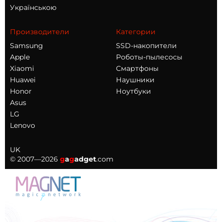
Українською
Производители
Категории
Samsung
SSD-накопители
Apple
Роботы-пылесосы
Xiaomi
Смартфоны
Huawei
Наушники
Honor
Ноутбуки
Asus
LG
Lenovo
UK
© 2007—2026
g
a
g
adget
.com