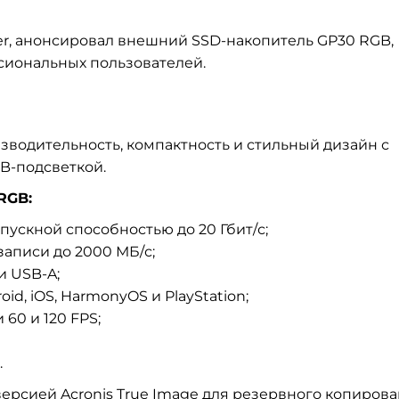
er, анонсировал внешний SSD-накопитель GP30 RGB,
сиональных пользователей.
зводительность, компактность и стильный дизайн с
B-подсветкой.
RGB:
пускной способностью до 20 Гбит/с;
записи до 2000 МБ/с;
и USB-A;
id, iOS, HarmonyOS и PlayStation;
60 и 120 FPS;
.
ерсией Acronis True Image для резервного копиров