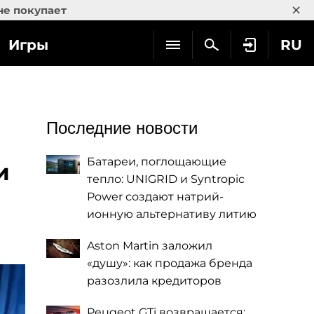
×
не покупает
Игры
RU
Последние новости
Батареи, поглощающие
и
тепло: UNIGRID и Syntropic
Power создают натрий-
ионную альтернативу литию
Aston Martin заложил
«душу»: как продажа бренда
разозлила кредиторов
Peugeot GTi возвращается: