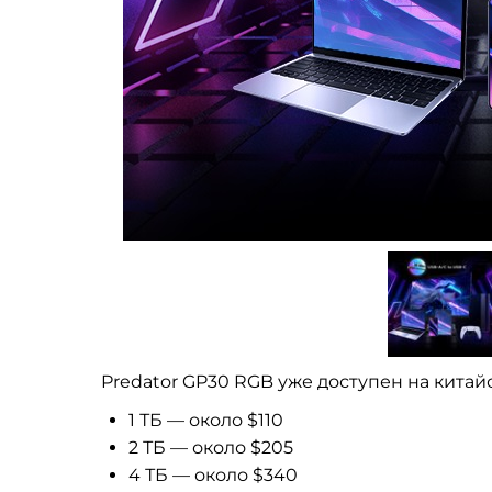
Predator GP30 RGB уже доступен на китай
1 ТБ — около $110
2 ТБ — около $205
4 ТБ — около $340