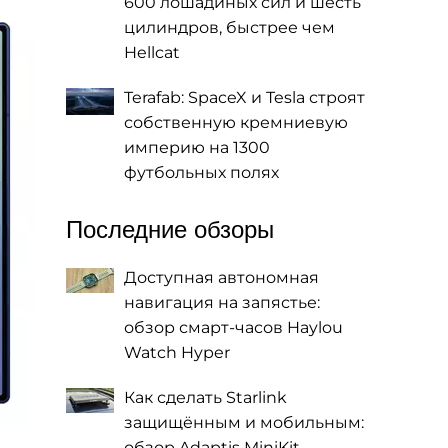
600 лошадиных сил и шесть
цилиндров, быстрее чем
Hellcat
Terafab: SpaceX и Tesla строят
собственную кремниевую
империю на 1300
футбольных полях
Последние обзоры
Доступная автономная
навигация на запястье:
обзор смарт-часов Haylou
Watch Hyper
Как сделать Starlink
защищённым и мобильным:
обзор Adaptis MiniKit