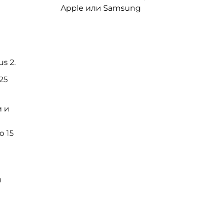
Apple или Samsung
s 2.
25
и и
 15
я
и