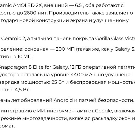
mic AMOLED 2X, внешний — 6.5″, оба работают с
костью до 2600 нит. Производитель также заявляет о
агодаря новой конструкции экрана и улучшенному
eramic 2, а тыльная панель покрыта Gorilla Glass Victu
вление: основная — 200 МП (такая же, как у Galaxy S
тив на 10 МП.
dragon 8 Elite for Galaxy, 12 ГБ оперативной памят
мулятора осталась на уровне 4400 мАч, но улучшено
зарядка мощностью 25 Вт и беспроводная мощностью
стью 4,5 Вт.
семь лет обновлений Android и патчей безопасности.
еет интеграцию с ИИ-инструментами от Google, включа
 режиме многозадачности, включая раскладку окон 
ормат.