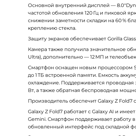
Основной внутренний дисплей — 8.0″Dyna
частотой обновления 120 Гц и пиковой яр
снижении заметности складки на 60 % бл
креплению стекла.
Защиту экранов обеспечивает Gorilla Glass C
Камера также получила значительное обно
Ultra), дополнительно — 12 МП и телеобъек
Смартфон оснащен новым процессором Snap
до 1 ТБ встроенной памяти. Емкость акку
охлаждение. Поддерживается проводная 
Вт, а также обратная беспроводная мощно
Производитель обеспечит Galaxy Z Fold7 
Galaxy Z Fold7 работает с Galaxy AI и им
Gemini. Смартфон поддерживает работу в
обновленный интерфейс под складной ф