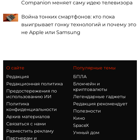
Companion меняет саму идею телевизора
Война тонких смартфонов: кто пока
выигрывает гонку технологий и почему это
не Apple или Samsung
О сайте
Популярные темы
Редакция
БПЛА
Редакционная политика
Блокчейн и
криптовалюты
Предостережения по
использованию ИИ
Легендарные гаджеты
Политика
Редакция рекомендует
конфиденциальности
Полезности
Архив материалов
Кино
Связаться с нами
SpaceX
Разместить рекламу
Умный дом
Партнерам и