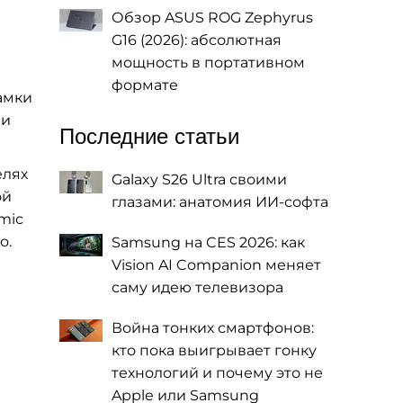
Обзор ASUS ROG Zephyrus
G16 (2026): абсолютная
мощность в портативном
формате
амки
ии
Последние статьи
елях
Galaxy S26 Ultra своими
ой
глазами: анатомия ИИ-софта
mic
о.
Samsung на CES 2026: как
Vision AI Companion меняет
саму идею телевизора
Война тонких смартфонов:
кто пока выигрывает гонку
технологий и почему это не
Apple или Samsung