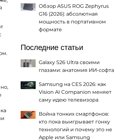
же,
Обзор ASUS ROG Zephyrus
й
G16 (2026): абсолютная
мощность в портативном
от
формате
с
Последние статьи
ом.
Galaxy S26 Ultra своими
глазами: анатомия ИИ-софта
Samsung на CES 2026: как
но,
Vision AI Companion меняет
о
саму идею телевизора
нка
Война тонких смартфонов:
ми
кто пока выигрывает гонку
технологий и почему это не
Apple или Samsung