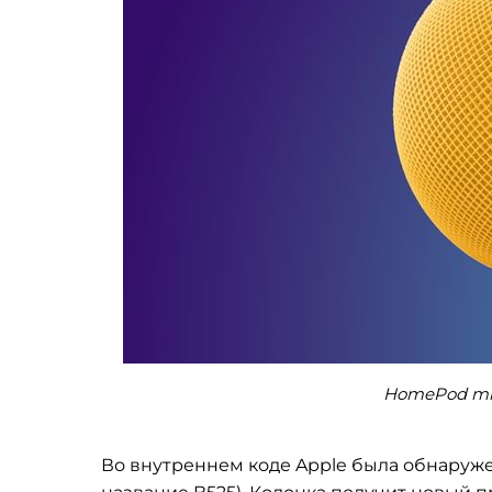
HomePod min
Во внутреннем коде Apple была обнаруже