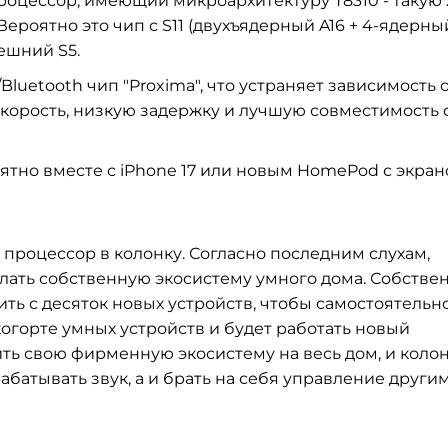
роцессор, имеющий микроархитектуру T8310 - такую 
 Вероятно это чип с S11 (двухъядерный A16 + 4-ядерны
ешний S5.
Bluetooth чип "Proxima", что устраняет зависимость 
корость, низкую задержку и лучшую совместимость 
оятно вместе с iPhone 17 или новым HomePod с экран
 процессор в колонку. Согласно последним слухам,
ать собственную экосистему умного дома. Собствен
ть с десяток новых устройств, чтобы самостоятельн
 когорте умных устройств и будет работать новый
ть свою фирменную экосистему на весь дом, и коло
абатывать звук, а и брать на себя управление други