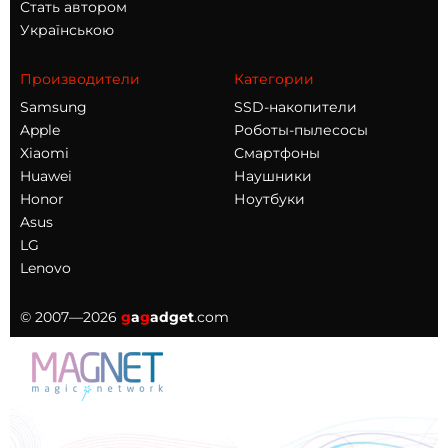
Стать автором
Українською
Производители
Категории
Samsung
SSD-накопители
Apple
Роботы-пылесосы
Xiaomi
Смартфоны
Huawei
Наушники
Honor
Ноутбуки
Asus
LG
Lenovo
© 2007—2026
g
a
g
adget
.com