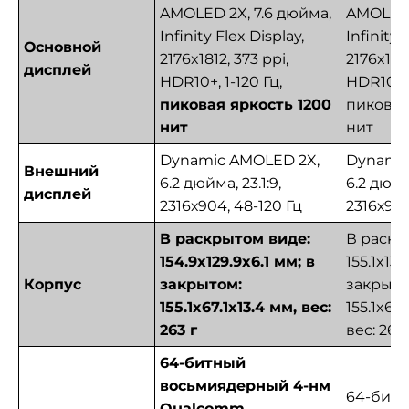
AMOLED 2X, 7.6 дюйма,
AMOLED 
Infinity Flex Display,
Infinity 
Основной
2176x1812, 373 ppi,
2176x1812
дисплей
HDR10+, 1-120 Гц,
HDR10+, 
пиковая яркость 1200
пиковая
нит
нит
Dynamic AMOLED 2X,
Dynami
Внешний
6.2 дюйма, 23.1:9,
6.2 дюйма
дисплей
2316х904, 48-120 Гц
2316х904
В раскрытом виде:
В раскр
154.9x129.9x6.1 мм; в
155.1x130
Корпус
закрытом:
закрыто
155.1x67.1x13.4 мм, вес:
155.1x67.
263 г
вес: 263 
64-битный
восьмиядерный 4-нм
64-бит
Qualcomm