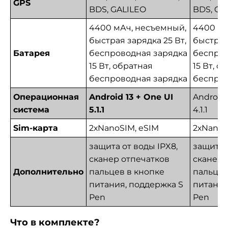
GPS
BDS, GALILEO
BDS, GA
4400 мАч, несъемный,
4400 мА
быстрая зарядка 25 Вт,
быстрая
Батарея
беспроводная зарядка
беспров
15 Вт, обратная
15 Вт, о
беспроводная зарядка
беспров
Операционная
Android 13 + One UI
Android 
система
5.1.1
4.1.1
Sim-карта
2хNanoSIM, eSIM
2хNanoS
защита от воды IPX8,
защита 
сканер отпечатков
сканер 
Дополнительно
пальцев в кнопке
пальцев
питания, поддержка S
питания
Pen
Pen
Что в комплекте?