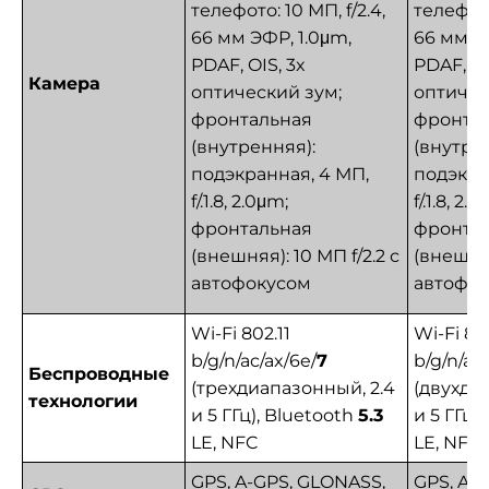
телефото: 10 МП, f/2.4,
телефото
66 мм ЭФР, 1.0μm,
66 мм Э
PDAF, OIS, 3x
PDAF, OI
Камера
оптический зум;
оптичес
фронтальная
фронта
(внутренняя):
(внутре
подэкранная, 4 МП,
подэкра
f/.1.8, 2.0μm;
f/.1.8, 2.
фронтальная
фронта
(внешняя): 10 МП f/2.2 с
(внешняя
автофокусом
автофо
Wi-Fi 802.11
Wi-Fi 802
b/g/n/ac/ax/6e/
7
b/g/n/ac
Беспроводные
(трехдиапазонный, 2.4
(двухди
технологии
и 5 ГГц), Bluetooth
5.3
и 5 ГГц),
LE, NFC
LE, NFC
GPS, A-GPS, GLONASS,
GPS, A-