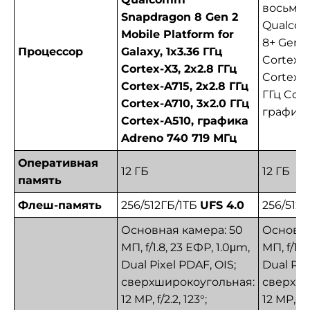
восьми
Snapdragon 8 Gen 2
Qualco
Mobile Platform for
8+ Gen 1:
Процессор
Galaxy, 1x3.36 ГГц
Cortex-X
Cortex-X3, 2x2.8 ГГц
Cortex-A
Cortex-A715, 2x2.8 ГГц
ГГц Cort
Cortex-A710, 3x2.0 ГГц
графика
Cortex-A510, графика
Adreno 740 719 МГц
Оперативная
12 ГБ
12 ГБ
память
Флеш-память
256/512ГБ/1ТБ
UFS 4.0
256/512Г
Основная камера: 50
Основна
МП, f/1.8, 23 ЕФР, 1.0μm,
МП, f/1.8
Dual Pixel PDAF, OIS;
Dual Pix
сверхширокоугольная:
сверхши
12 MP, f/2.2, 123°;
12 MP, f/2