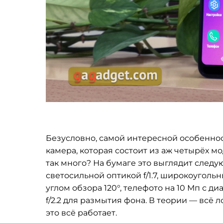
Безусловно, самой интересной особенност
камера, которая состоит из аж четырёх м
так много? На бумаге это выглядит след
светосильной оптикой f/1.7, широкоуголь
углом обзора 120°, телефото на 10 Мп с ди
f/2.2 для размытия фона. В теории — всё 
это всё работает.