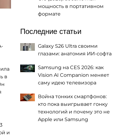
мощность в портативном
формате
Последние статьи
A-
Galaxy S26 Ultra своими
глазами: анатомия ИИ-софта
Samsung на CES 2026: как
шила
Vision AI Companion меняет
ь в
саму идею телевизора
Он
я
Война тонких смартфонов:
кто пока выигрывает гонку
технологий и почему это не
Apple или Samsung
3
ой и