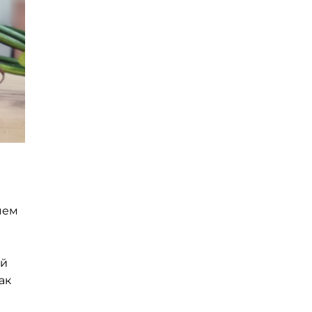
чем
ой
ак