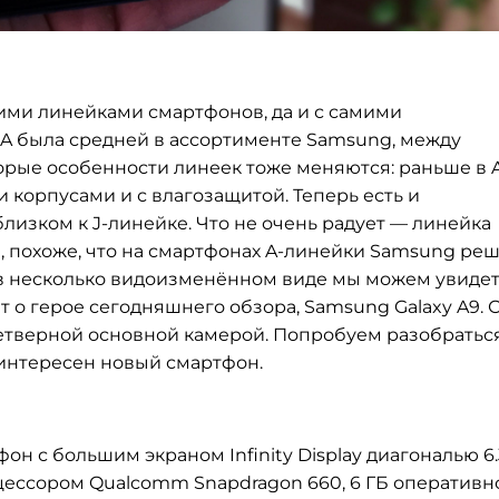
ими линейками смартфонов, да и с самими
 A была средней в ассортименте Samsung, между
орые особенности линеек тоже меняются: раньше в 
корпусами и с влагозащитой. Теперь есть и
близком к J-линейке. Что не очень радует — линейка
, похоже, что на смартфонах A-линейки Samsung ре
 в несколько видоизменённом виде мы можем увидет
ёт о герое сегодняшнего обзора, Samsung Galaxy A9. 
етверной основной камерой. Попробуем разобратьс
м интересен новый смартфон.
фон с большим экраном Infinity Display диагональю 6.
оцессором Qualcomm Snapdragon 660, 6 ГБ оперативн