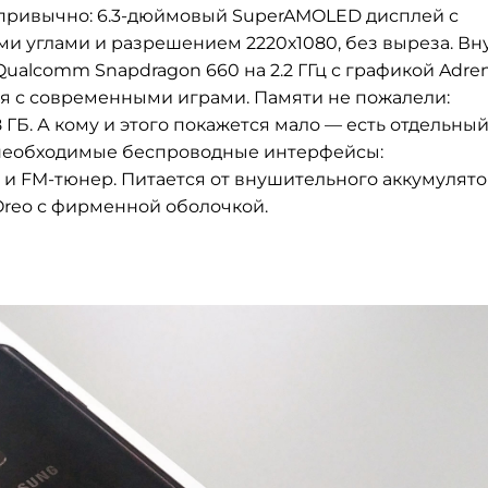
 привычно: 6.3-дюймовый SuperAMOLED дисплей с
ми углами и разрешением 2220х1080, без выреза. Вн
ualcomm Snapdragon 660 на 2.2 ГГц с графикой Adre
ся с современными играми. Памяти не пожалели:
 ГБ. А кому и этого покажется мало — есть отдельны
е необходимые беспроводные интерфейсы:
FC и FM-тюнер. Питается от внушительного аккумулят
 Oreo с фирменной оболочкой.