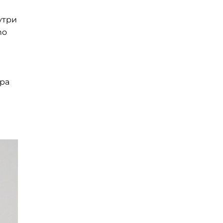
утри
no
й
ора