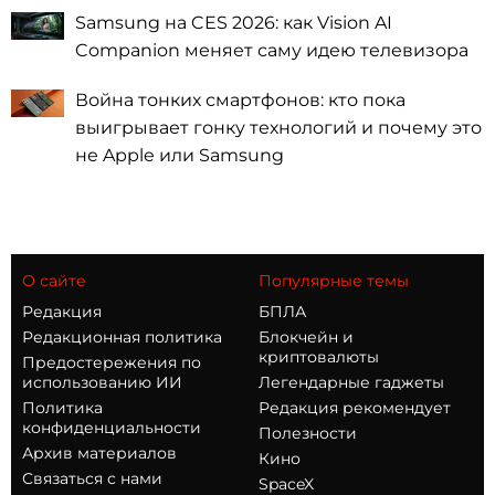
Samsung на CES 2026: как Vision AI
Companion меняет саму идею телевизора
Война тонких смартфонов: кто пока
выигрывает гонку технологий и почему это
не Apple или Samsung
О сайте
Популярные темы
Редакция
БПЛА
Редакционная политика
Блокчейн и
криптовалюты
Предостережения по
использованию ИИ
Легендарные гаджеты
Политика
Редакция рекомендует
конфиденциальности
Полезности
Архив материалов
Кино
Связаться с нами
SpaceX