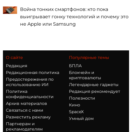
Война тонких смартфонов: кто пока
выигрывает гонку технологий и почему это
не Apple или Samsung
О сайте
Популярные темы
Редакция
БПЛА
Редакционная политика
Блокчейн и
криптовалюты
Предостережения по
использованию ИИ
Легендарные гаджеты
Политика
Редакция рекомендует
конфиденциальности
Полезности
Архив материалов
Кино
Связаться с нами
SpaceX
Разместить рекламу
Умный дом
Партнерам и
рекламодателям