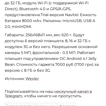
до 32 ГБ, модуль Wi-Fi (с поддержкой Wi-Fi
Direct),
Bluetooth 4.0
и GPS/A-GPS,
предустановлена Trial-версия Navitel. Емкость
батареи 8000 мАч. Разъемы:
microUSB, USB A
2.0, miniHDMI.
Габариты:
256х168х11 мм, вес 620 г. Будут
доступны 6 версий планшета: 8, 16 и 32 ГБ с
модулем 3G и без него. Разрешение основной
камеры 5 МП, фронтальной - 0.3 МП. Работает
планшет под управлением ОС Android 4.1 Jelly
Bean. Стоимость гаджета 7000 руб (1700 грн) за
версию с 8 ГБ и без 3G.
Источник:
Wexler
Подписывайтесь на наш
нескучный канал в
Telegram
, чтобы ничего не пропустить.
Wexler TAB 10iS
Планшеты
Android