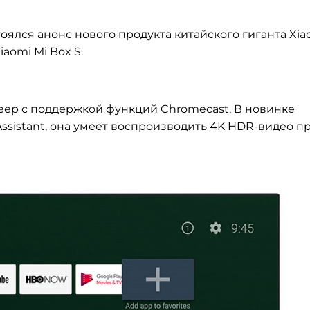
ялся анонс нового продукта китайского гиганта Xia
aomi Mi Box S.
еер с поддержкой функций Chromecast. В новинке
ssistant, она умеет воспроизводить 4K HDR-видео п