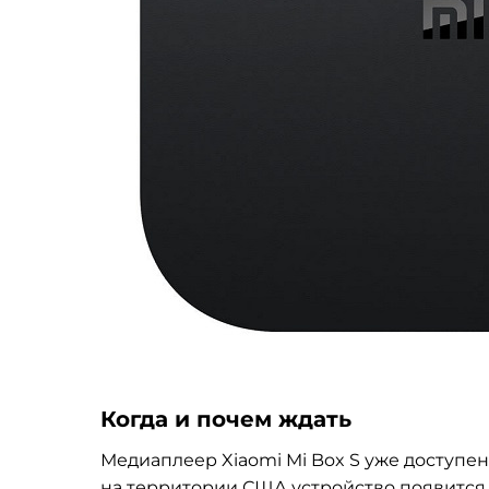
Когда и почем ждать
Медиаплеер Xiaomi Mi Box S уже доступен
на территории США устройство появится 