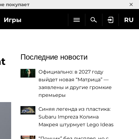
×
не покупает
Игры
RU
Последние новости
t
Официально: в 2027 году
выйдет новая “Матрица” —
заявлены и другие громкие
премьеры
Синяя легенда из пластика:
Subaru Impreza Колина
Макрея штурмует Lego Ideas
“Пончик” без дисплея, но с