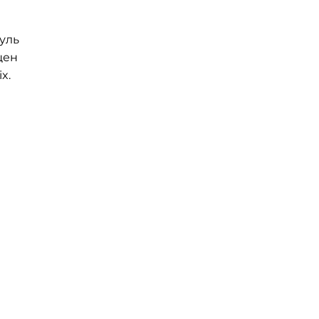
уль
щен
x.