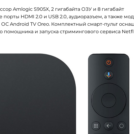
сор Amlogic S905X, 2 гигабайта ОЗУ и 8 гигабайт
порты HDMI 2.0 и USB 2.0, аудиоразъем, а также мод
и ОС Android TV Oreo. Комплектный смарт-пульт осна
 помощника и запуска стримингового сервиса Netfli