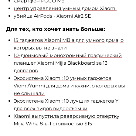
Смартфон POCO M3
центр управления умным домом Xiaomi
убийца AirPods - Xiaomi Air2 SE
Для тех, кто хочет знать больше:
15 гаджетов Xiaomi MiJia для умного дома, о
которых вы не знали
10-дюймовый монохромный графический
планшет Xiaomi Mijia Blackboard за 13
долларов
Экосистема Xiaomi: 10 умных гаджетов
Viomi/Yunmi для дома и кухни, о которых вы
не слышали
Экосистема Xiaomi: 10 лучших гаджетов YI
для всех видов видеосъемки
Xiaomi выпустила реверсивную отвёртку
Mijia Wiha 8-в-1 стоимостью $15