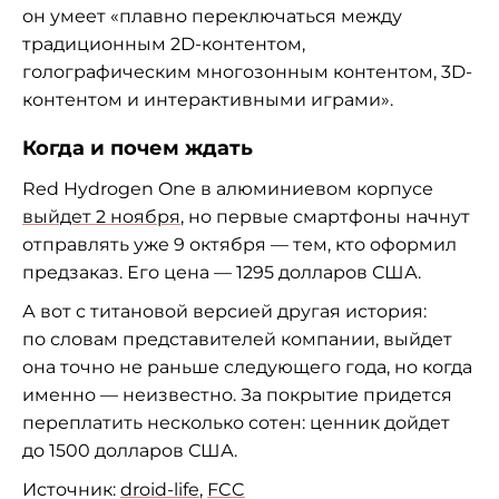
он
умеет
«
плавно переключаться между
традиционным
2D-контентом
,
голографическим многозонным контентом,
3D-
контентом
и
интерактивными играми
»
.
Когда и
почем ждать
Red Hydrogen One в
алюминиевом корпусе
выйдет 2 ноября
, но
первые смартфоны начнут
отправлять уже 9 октября
—
тем, кто оформил
предзаказ. Его цена
—
1295
долларов США.
А
вот с
титановой версией другая история:
по
словам представителей компании, выйдет
она точно не
раньше следующего года, но
когда
именно
—
неизвестно. За
покрытие придется
переплатить несколько сотен: ценник дойдет
до
1500
долларов США.
Источник:
droid-life
,
FCC