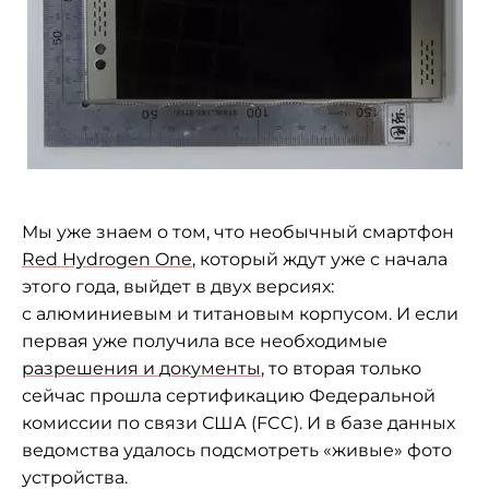
Мы
уже знаем о
том, что необычный смартфон
Red Hydrogen One
, который ждут уже с
начала
этого года, выйдет в
двух версиях:
с
алюминиевым и
титановым корпусом. И
если
первая уже получила все необходимые
разрешения и
документы
, то
вторая только
сейчас прошла сертификацию Федеральной
комиссии по
связи США (FCC). И
в
базе данных
ведомства удалось подсмотреть
«
живые
»
фото
устройства.