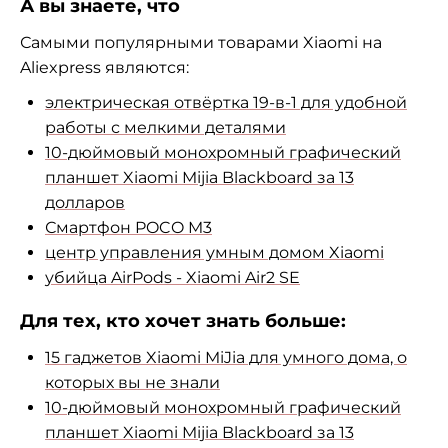
А вы знаете, что
Самыми популярными товарами Xiaomi на
Aliexpress являются:
электрическая отвёртка 19-в-1 для удобной
работы с мелкими деталями
10-дюймовый монохромный графический
планшет Xiaomi Mijia Blackboard за 13
долларов
Смартфон POCO M3
центр управления умным домом Xiaomi
убийца AirPods - Xiaomi Air2 SE
Для тех, кто хочет знать больше:
15 гаджетов Xiaomi MiJia для умного дома, о
которых вы не знали
10-дюймовый монохромный графический
планшет Xiaomi Mijia Blackboard за 13