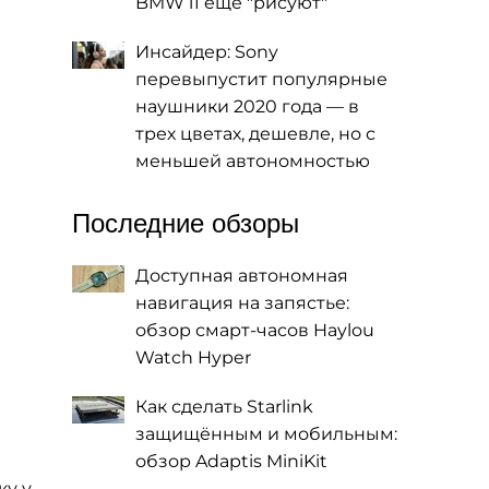
BMW i1 еще "рисуют"
Инсайдер: Sony
перевыпустит популярные
наушники 2020 года — в
трех цветах, дешевле, но с
меньшей автономностью
Последние обзоры
Доступная автономная
навигация на запястье:
обзор смарт-часов Haylou
Watch Hyper
Как сделать Starlink
защищённым и мобильным:
обзор Adaptis MiniKit
ку у