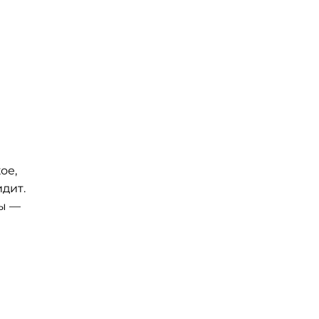
ое,
дит.
ны —