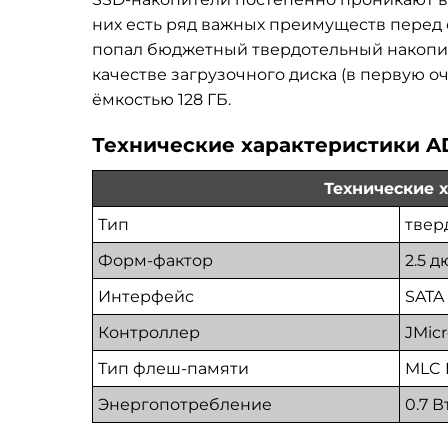
них есть ряд важных преимуществ перед 
попал бюджетный твердотельный накопит
качестве загрузочного диска (в первую 
ёмкостью 128 ГБ.
Технические характеристики A
Технические 
Тип
твер
Форм-фактор
2.5 
Интерфейс
SATA 
Контроллер
JMic
Тип флеш-памяти
MLC
Энергопотребление
0.7 В