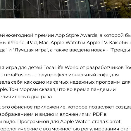
й ежегодной премии App Stpre Awards, в которой б
рмы
iPhone, iPad, Mac, Apple Watch и Apple TV. Как обы
" и "Лучшая игра", а также введена новая - "Тренды
 игра для детей Toca Life World от разработчиков To
ла LumaFusion – полупрофессиональный софт для
ала себя как одно из самых надежных программ для
ple. Том Морган сказал, что во время пандемии
личилось в два раза.
ft это офисное приложение, которое позволяет созда
изображением и видео и вложениями PDF в
 виде. Программой для Apple Watch стала Carrot
еорологические с возможностью регулирования сте