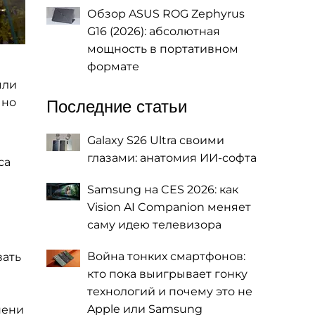
Обзор ASUS ROG Zephyrus
G16 (2026): абсолютная
мощность в портативном
формате
ыли
чно
Последние статьи
Galaxy S26 Ultra своими
глазами: анатомия ИИ-софта
ca
Samsung на CES 2026: как
Vision AI Companion меняет
саму идею телевизора
Война тонких смартфонов:
вать
кто пока выигрывает гонку
технологий и почему это не
Apple или Samsung
пени