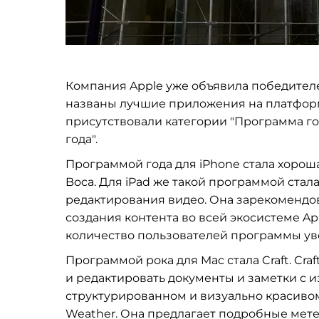
Компания Apple уже объявила победителе
названы лучшие приложения на платфо
присутствовали категории "Программа года
года".
Программой года для iPhone стала хорошая
Boca. Для iPad же такой программой ста
редактирования видео. Она зарекомендов
создания контента во всей экосистеме Ap
количество пользователей программы уве
Программой рока для Mac стала Craft. Cra
и редактировать документы и заметки с 
структурированном и визуально красивом
Weather. Она предлагает подробные мет