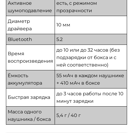
Активное
есть, с режимом
шумоподавление
прозрачности
Диаметр
10 мм
драйвера
Bluetooth
5.2
до 10 или до 32 часов (без
Время
подзарядки от бокса и с
воспроизведения
ней соответственно)
Ёмкость
55 мАч в каждом наушнике
аккумулятора
+ 410 мАч в боксе
до 3 часов работы после 10
Быстрая зарядка
минут зарядки
Масса одного
5,4 г / 40 г
наушника / бокса