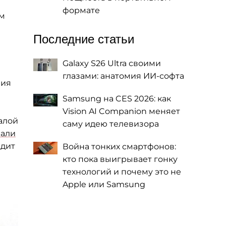
формате
ым
Последние статьи
Galaxy S26 Ultra своими
глазами: анатомия ИИ-софта
ния
Samsung на CES 2026: как
Vision AI Companion меняет
алой
саму идею телевизора
зали
ядит
Война тонких смартфонов:
кто пока выигрывает гонку
технологий и почему это не
Apple или Samsung