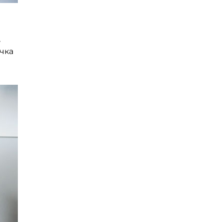
,
чка