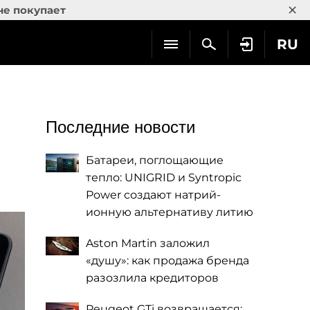
×
не покупает
RU
Последние новости
Батареи, поглощающие
тепло: UNIGRID и Syntropic
Power создают натрий-
ионную альтернативу литию
Aston Martin заложил
«душу»: как продажа бренда
разозлила кредиторов
Peugeot GTi возвращается: