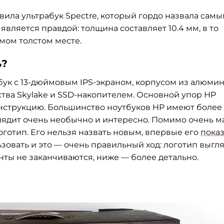
вила ультрабук Spectre, который гордо назвала сам
 является правдой: толщина составляет 10.4 мм, в то
амом толстом месте.
ь?
бук с 13-дюймовым IPS-экраном, корпусом из алюми
ства Skylake и SSD-накопителем. Основной упор HP
нструкцию. Большинство ноутбуков HP имеют более
лядит очень необычно и интересно. Помимо очень м
готип. Его нельзя назвать новым, впервые его
пока
ьзовать и это — очень правильный ход: логотип выгл
нты не заканчиваются, ниже — более детально.