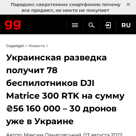
×
Парадокс сверхтонких смартфонов: почему
все продают, но никто не покупает
RU
Gagadget
Новости
Украинская разведка
получит 78
беспилотников DJI
Matrice 300 RTK на сумму
₴56 160 000 – 30 дронов
уже в Украине
Автор:
Максим Панасовський
, 03 августа 2022,