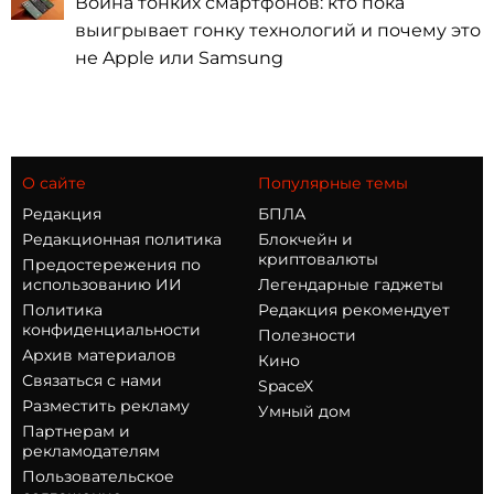
Война тонких смартфонов: кто пока
выигрывает гонку технологий и почему это
не Apple или Samsung
О сайте
Популярные темы
Редакция
БПЛА
Редакционная политика
Блокчейн и
криптовалюты
Предостережения по
использованию ИИ
Легендарные гаджеты
Политика
Редакция рекомендует
конфиденциальности
Полезности
Архив материалов
Кино
Связаться с нами
SpaceX
Разместить рекламу
Умный дом
Партнерам и
рекламодателям
Пользовательское