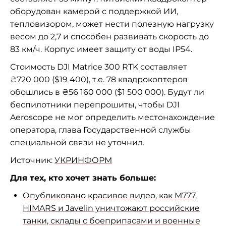
оборудован камерой с поддержкой ИИ,
тепловизором, может нести полезную нагрузку
весом до 2,7 и способен развивать скорость до
83 км/ч. Корпус имеет защиту от воды IP54.
Стоимость DJI Matrice 300 RTK составляет
₴720 000 ($19 400), т.е. 78 квадрокоптеров
обошлись в ₴56 160 000 ($1 500 000). Будут ли
беспилотники перепрошиты, чтобы DJI
Aeroscope не мог определить местонахождение
оператора, глава Государственной службы
специальной связи не уточнил.
Источник:
УКРИНФОРМ
Для тех, кто хочет знать больше:
Опубликовано красивое видео, как M777,
HIMARS и Javelin уничтожают российские
танки, склады с боеприпасами и военные