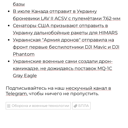
базы
В июле Канада отправит в Украину
броневики LAV II ACSV с пулемётами 7,62-мм
Сенаторы США призывают отправить в
Украину дальнобойные ракеты для HIMARS
Украинская "Армия дронов" отправила на
фронт первые беспилотники DJI Mavic и DJI
Phantom
Украинские военные сами создали дрон-
камикадзе, не дожидаясь поставок MQ-1C
Gray Eagle
Подписывайтесь на наш
нескучный канал в
Telegram
, чтобы ничего не пропустить.
Оборона и военные технологии
БПЛА