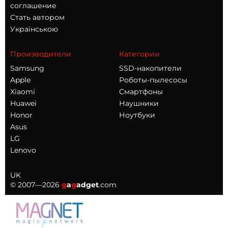
соглашение
Стать автором
Українською
Производители
Категории
Samsung
SSD-накопители
Apple
Роботы-пылесосы
Xiaomi
Смартфоны
Huawei
Наушники
Honor
Ноутбуки
Asus
LG
Lenovo
UK
© 2007—2026
g
a
g
adget
.com