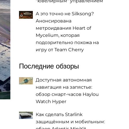
"ювелирным" управлением
А это точно не Silksong?
Анонсирована
метроидвания Heart of
Mycelium, которая
подозрительно похожа на
игру от Team Cherry
Последние обзоры
Доступная автономная
навигация на запястье:
обзор смарт-часов Haylou
Watch Hyper
Как сделать Starlink
защищённым и мобильным:
обзор Adaptis MiniKit