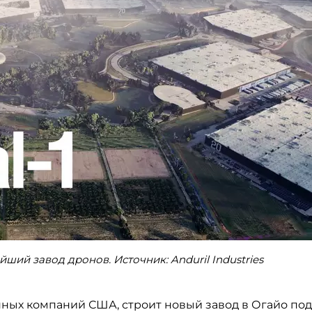
ейший завод дронов. Источник: Anduril Industries
ронных компаний США, строит новый завод в Огайо под