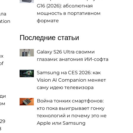
G16 (2026): абсолютная
мощность в портативном
ила
формате
tion
Последние статьи
Galaxy S26 Ultra своими
ых
глазами: анатомия ИИ-софта
of
Samsung на CES 2026: как
Vision AI Companion меняет
саму идею телевизора
еди
Война тонких смартфонов:
ом
кто пока выигрывает гонку
технологий и почему это не
 29
Apple или Samsung
8