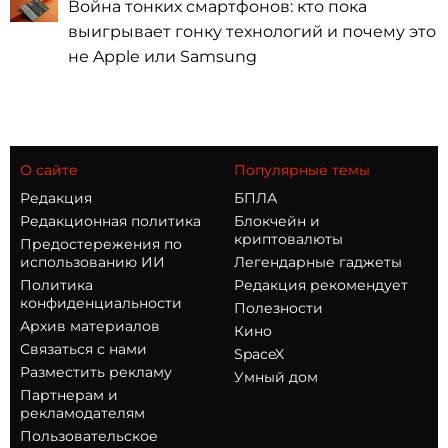
Война тонких смартфонов: кто пока
выигрывает гонку технологий и почему это
не Apple или Samsung
О сайте
Популярные темы
Редакция
БПЛА
Редакционная политика
Блокчейн и
криптовалюты
Предостережения по
использованию ИИ
Легендарные гаджеты
Политика
Редакция рекомендует
конфиденциальности
Полезности
Архив материалов
Кино
Связаться с нами
SpaceX
Разместить рекламу
Умный дом
Партнерам и
рекламодателям
Пользовательское