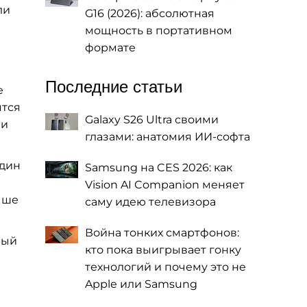
ли
G16 (2026): абсолютная
мощность в портативном
формате
Последние статьи
е
ятся
Galaxy S26 Ultra своими
ли
глазами: анатомия ИИ-софта
Один
Samsung на CES 2026: как
Vision AI Companion меняет
учше
саму идею телевизора
Война тонких смартфонов:
рый
кто пока выигрывает гонку
технологий и почему это не
Apple или Samsung