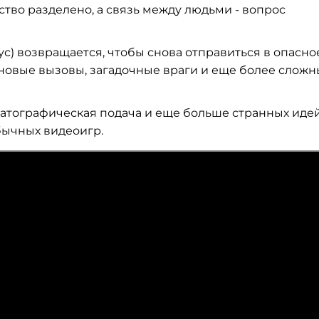
тво разделено, а связь между людьми - вопрос
с) возвращается, чтобы снова отправиться в опасно
 новые вызовы, загадочные враги и еще более слож
тографическая подача и еще больше странных иде
бычных видеоигр.