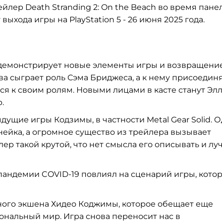
ейлер Death Stranding 2: On the Beach во время пане
ыхода игры на PlayStation 5 - 26 июня 2025 года.
, демонстрирует новые элементы игры и возвращени
а сыграет роль Сэма Бриджеса, а к нему присоедин
ся к своим ролям. Новыми лицами в касте станут Эл
.
ущие игры Кодзимы, в частности Metal Gear Solid. 
нейка, а огромное существо из трейлера вызывает
лер такой крутой, что нет смысла его описывать и л
 пандемии COVID-19 повлиял на сценарий игры, кото
ьного экшена Хидео Коджимы, которое обещает еще
нальный мир. Игра снова переносит нас в