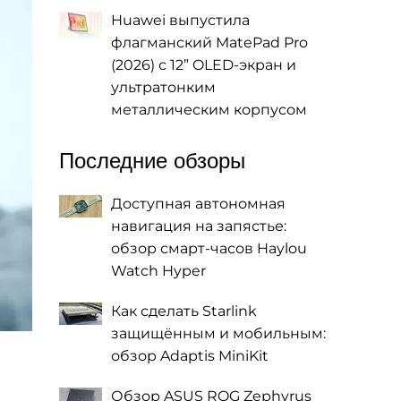
Huawei выпустила
флагманский MatePad Pro
(2026) с 12” OLED-экран и
ультратонким
металлическим корпусом
Последние обзоры
Доступная автономная
навигация на запястье:
обзор смарт-часов Haylou
Watch Hyper
Как сделать Starlink
защищённым и мобильным:
обзор Adaptis MiniKit
Обзор ASUS ROG Zephyrus