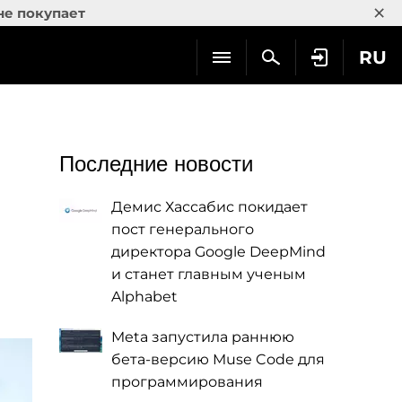
×
не покупает
RU
Последние новости
Демис Хассабис покидает
пост генерального
директора Google DeepMind
и станет главным ученым
Alphabet
Meta запустила раннюю
бета-версию Muse Code для
программирования