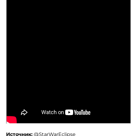
Источник:
@StarWarEclipse