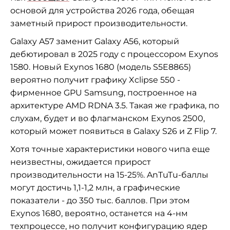
основой для устройства 2026 года, обещая
заметный прирост производительности.
Galaxy A57 заменит Galaxy A56, который
дебютировал в 2025 году с процессором Exynos
1580. Новый Exynos 1680 (модель S5E8865)
вероятно получит графику Xclipse 550 -
фирменное GPU Samsung, построенное на
архитектуре AMD RDNA 3.5. Такая же графика, по
слухам, будет и во флагманском Exynos 2500,
который может появиться в Galaxy S26 и Z Flip 7.
Хотя точные характеристики нового чипа еще
неизвестны, ожидается прирост
производительности на 15-25%. AnTuTu-баллы
могут достичь 1,1-1,2 млн, а графические
показатели - до 350 тыс. баллов. При этом
Exynos 1680, вероятно, останется на 4-нм
техпроцессе, но получит конфигурацию ядер